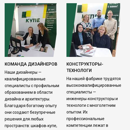
КОМАНДА ДИЗАЙНЕРОВ
КОНСТРУКТОРЫ-
ТЕХНОЛОГИ
Наши дизайнеры —
На нашей фабрике трудятся
квалифицированные
высококвалифицированные
специалисты с профильным
специалисты —
образованием в области
инженеры‑конструкторы и
дизайна и архитектуры.
технологи с многолетним
Благодаря богатому опыту
опытом. Их
они создают безупречные
профессиональные
решения для любых
компетенции лежат в
пространств: шкафов‑купе,