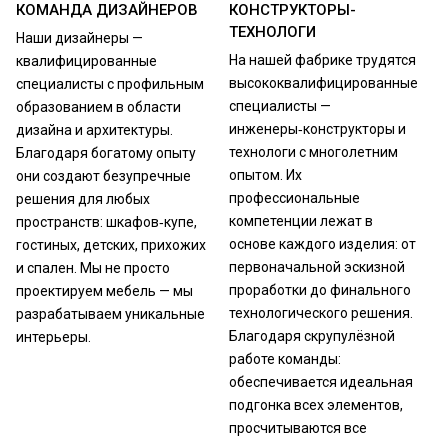
КОМАНДА ДИЗАЙНЕРОВ
КОНСТРУКТОРЫ-
ТЕХНОЛОГИ
Наши дизайнеры —
На нашей фабрике трудятся
квалифицированные
высококвалифицированные
специалисты с профильным
специалисты —
образованием в области
инженеры‑конструкторы и
дизайна и архитектуры.
технологи с многолетним
Благодаря богатому опыту
опытом. Их
они создают безупречные
профессиональные
решения для любых
компетенции лежат в
пространств: шкафов‑купе,
основе каждого изделия: от
гостиных, детских, прихожих
первоначальной эскизной
и спален. Мы не просто
проработки до финального
проектируем мебель — мы
технологического решения.
разрабатываем уникальные
Благодаря скрупулёзной
интерьеры.
работе команды:
обеспечивается идеальная
подгонка всех элементов,
просчитываются все