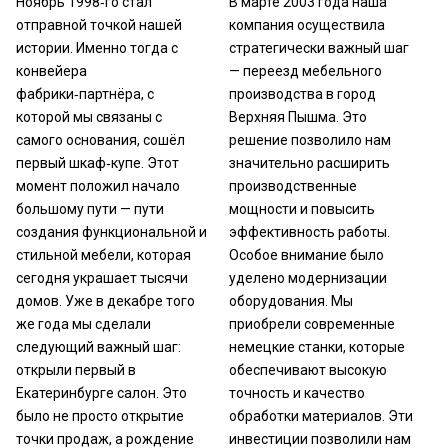
Ноябрь 1998‑го стал
В марте 2003 года наша
отправной точкой нашей
компания осуществила
истории. Именно тогда с
стратегически важный шаг
конвейера
— переезд мебельного
фабрики‑партнёра, с
производства в город
которой мы связаны с
Верхняя Пышма. Это
самого основания, сошёл
решение позволило нам
первый шкаф‑купе. Этот
значительно расширить
момент положил начало
производственные
большому пути — пути
мощности и повысить
создания функциональной и
эффективность работы.
стильной мебели, которая
Особое внимание было
сегодня украшает тысячи
уделено модернизации
домов. Уже в декабре того
оборудования. Мы
же года мы сделали
приобрели современные
следующий важный шаг:
немецкие станки, которые
открыли первый в
обеспечивают высокую
Екатеринбурге салон. Это
точность и качество
было не просто открытие
обработки материалов. Эти
точки продаж, а рождение
инвестиции позволили нам