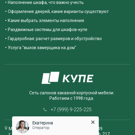
Наполнение шкафа, что важно учесть
Оформление дверей, какие варианты существуют
Какие выбрать элементы наполнения
Раздвижные системы для шкафов-купе
Гардеробная: расчет размеров и обустройство
Услуга "вызов замерщика на дом"
Сеть салонов заказной корпусной мебели.
Работаем с 1998 года.
+7 (999) 9-225-225
Екатерина
Оператор
Мебельный салон ЭМА, шоурум +79779556949
г. Екатеринбург, Верх Исетский бульвар 13, оф. 217