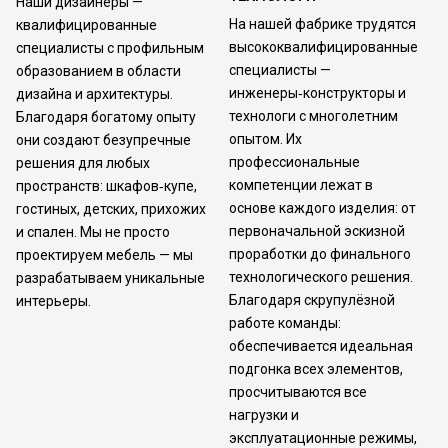
Наши дизайнеры —
На нашей фабрике трудятся
квалифицированные
высококвалифицированные
специалисты с профильным
специалисты —
образованием в области
инженеры‑конструкторы и
дизайна и архитектуры.
технологи с многолетним
Благодаря богатому опыту
опытом. Их
они создают безупречные
профессиональные
решения для любых
компетенции лежат в
пространств: шкафов‑купе,
основе каждого изделия: от
гостиных, детских, прихожих
первоначальной эскизной
и спален. Мы не просто
проработки до финального
проектируем мебель — мы
технологического решения.
разрабатываем уникальные
Благодаря скрупулёзной
интерьеры.
работе команды:
обеспечивается идеальная
подгонка всех элементов,
просчитываются все
нагрузки и
эксплуатационные режимы,