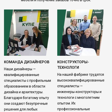
мебели и получение заказов точно в срок.
КОМАНДА ДИЗАЙНЕРОВ
КОНСТРУКТОРЫ-
ТЕХНОЛОГИ
Наши дизайнеры —
На нашей фабрике трудятся
квалифицированные
высококвалифицированные
специалисты с профильным
специалисты —
образованием в области
инженеры‑конструкторы и
дизайна и архитектуры.
технологи с многолетним
Благодаря богатому опыту
опытом. Их
они создают безупречные
профессиональные
решения для любых