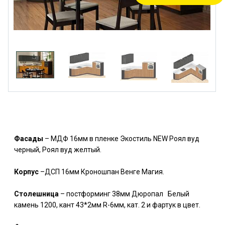
Фасады
– МДФ 16мм в пленке Экостиль NEW Роял вуд
черный, Роял вуд желтый.
Корпус
–ДСП 16мм Кроношпан Венге Магия.
Столешница
– постформинг 38мм Дюропал Белый
камень 1200, кант 43*2мм R-6мм, кат. 2 и фартук в цвет.