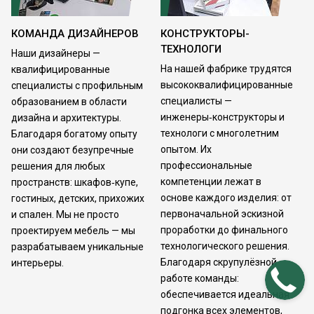
КОМАНДА ДИЗАЙНЕРОВ
КОНСТРУКТОРЫ-
ТЕХНОЛОГИ
Наши дизайнеры —
На нашей фабрике трудятся
квалифицированные
высококвалифицированные
специалисты с профильным
специалисты —
образованием в области
инженеры‑конструкторы и
дизайна и архитектуры.
технологи с многолетним
Благодаря богатому опыту
опытом. Их
они создают безупречные
профессиональные
решения для любых
компетенции лежат в
пространств: шкафов‑купе,
основе каждого изделия: от
гостиных, детских, прихожих
первоначальной эскизной
и спален. Мы не просто
проработки до финального
проектируем мебель — мы
технологического решения.
разрабатываем уникальные
Благодаря скрупулёзной
интерьеры.
работе команды:
обеспечивается идеальная
подгонка всех элементов,