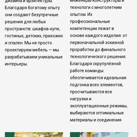
инженеры‑конструкторы и
дизайна и архитектуры.
технологи с многолетним
Благодаря богатому опыту
опытом. Их
они создают безупречные
профессиональные
решения для любых
компетенции лежат в
пространств: шкафов‑купе,
основе каждого изделия: от
гостиных, детских, прихожих
первоначальной эскизной
и спален. Мы не просто
проработки до финального
проектируем мебель — мы
технологического решения.
разрабатываем уникальные
Благодаря скрупулёзной
интерьеры.
работе команды:
обеспечивается идеальная
подгонка всех элементов,
просчитываются все
нагрузки и
эксплуатационные режимы,
выбираются оптимальные
материалы и соединения