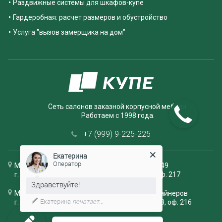
Раздвижные системы для шкафов-купе
Гардеробная: расчет размеров и обустройство
Услуга "вызов замерщика на дом"
Сеть салонов заказной корпусной мебели.
Работаем с 1998 года.
+7 (999) 9-225-225
Екатерина
Оператор
Мебельный салон ЭМА, шоурум +79779556949
г. Екатеринбург, Верх Исетский бульвар 13, оф. 217
Здравствуйте!
Мебельный центр Эма, отдел выездных дизайнеров
Екатерина
печатает...
г. Екатеринбург, ул. Верх-Исетский бульвар 13, оф. 216