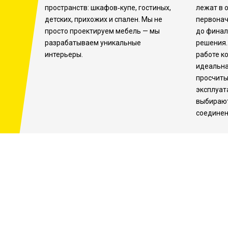
пространств: шкафов‑купе, гостиных,
лежат в 
детских, прихожих и спален. Мы не
первонач
просто проектируем мебель — мы
до финал
разрабатываем уникальные
решения.
интерьеры.
работе к
идеальна
просчиты
эксплуат
выбирают
соедине