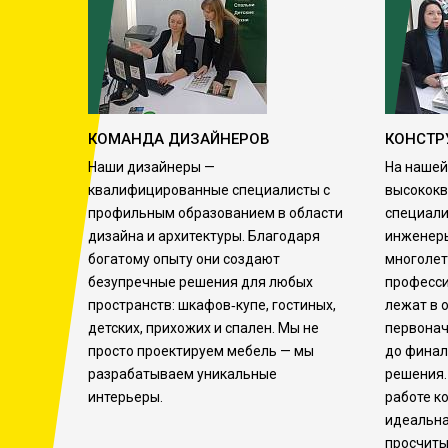
КОМАНДА ДИЗАЙНЕРОВ
КОНСТР
Наши дизайнеры —
На нашей
квалифицированные специалисты с
высокок
профильным образованием в области
специали
дизайна и архитектуры. Благодаря
инженеры
богатому опыту они создают
многолет
безупречные решения для любых
професс
пространств: шкафов‑купе, гостиных,
лежат в 
детских, прихожих и спален. Мы не
первонач
просто проектируем мебель — мы
до финал
разрабатываем уникальные
решения.
интерьеры.
работе к
идеальна
просчиты