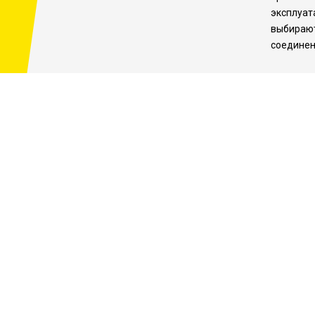
эксплуат
выбирают
соедине