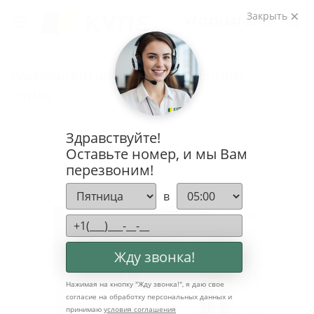
Закрыть
+7 (343) 247-21-75
РАСПАШНОЙ ШКАФ В СОВРЕМЕННОМ
СТИЛЕ
Главная
Каталог
Распашные шкафы на заказ
Здравствуйте!
Распашной шкаф в современном стиле
Оставьте номер, и мы Вам
перезвоним!
в
Жду звонка!
Нажимая на кнопку "
Жду звонка!
", я даю свое
согласие на обработку персональных данных и
принимаю
условия соглашения