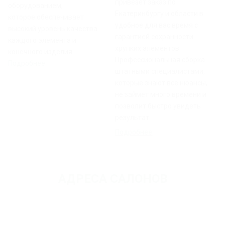
привезет заказ по
оборудованием,
Екатеринбургу и области в
которое обеспечивает
удобное для вас время с
высокий уровень качества
гарантией сохранности
каждого элемента и
хрупких элементов.
конечного изделия.
Профессиональная сборка
Подробнее
штатными специалистами,
которые знают все нюансы,
не займет много времени и
позволит быстро увидеть
результат.
Подробнее
АДРЕСА САЛОНОВ