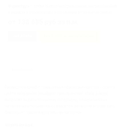
Фурнитура
– петли Samet безпружинные, направляющие
в ящиках с механизмом открывания от нажатия Samet.
от 138 885
руб
за п.м.
ЗАКАЗАТЬ
ЗАКАЗАТЬ КОНСУЛЬТАЦИЮ
Описание
Распашной шкаф с глянцевыми фасадами светло - серого
цвета визуально расширит пространство. Игра фактур
позволит задать тон всему интерьеру, а современные
механизмы открывания от нажатия, позволят освободить
фасады от лишней визуальной нагрузки.
Форма шкафа: