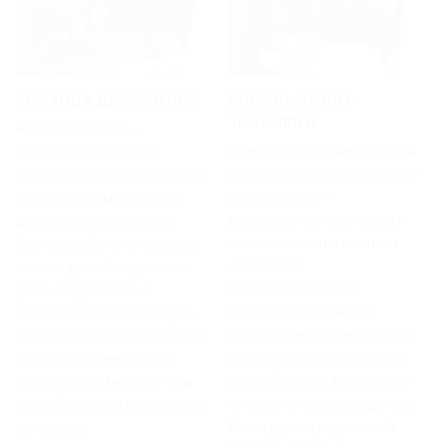
КОМАНДА ДИЗАЙНЕРОВ
КОНСТРУКТОРЫ-
ТЕХНОЛОГИ
Наши дизайнеры —
На нашей фабрике трудятся
квалифицированные
высококвалифицированные
специалисты с профильным
специалисты —
образованием в области
инженеры‑конструкторы и
дизайна и архитектуры.
технологи с многолетним
Благодаря богатому опыту
опытом. Их
они создают безупречные
профессиональные
решения для любых
компетенции лежат в
пространств: шкафов‑купе,
основе каждого изделия: от
гостиных, детских, прихожих
первоначальной эскизной
и спален. Мы не просто
проработки до финального
проектируем мебель — мы
технологического решения.
разрабатываем уникальные
Благодаря скрупулёзной
интерьеры.