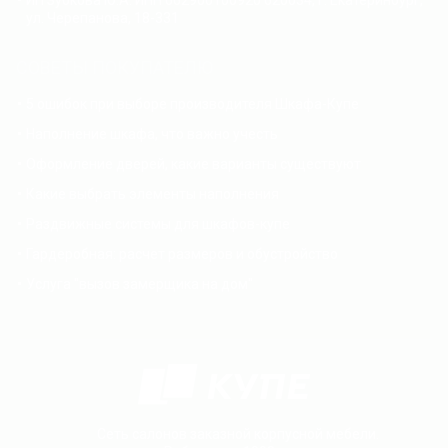
ИП Зубкова Ю.А. ИНН 662900100920 620034, г. Екатеринбург,
ул. Черепанова, 18-331
СОВЕТЫ ПОКУПАТЕЛЮ
5 ошибок при выборе производителя Шкафа-Купе
Наполнение шкафа, что важно учесть
Оформление дверей, какие варианты существуют
Какие выбрать элементы наполнения
Раздвижные системы для шкафов-купе
Гардеробная: расчет размеров и обустройство
Услуга "вызов замерщика на дом"
Сеть салонов заказной корпусной мебели.