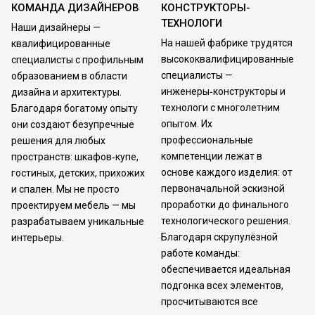
КОМАНДА ДИЗАЙНЕРОВ
КОНСТРУКТОРЫ-
ТЕХНОЛОГИ
Наши дизайнеры —
На нашей фабрике трудятся
квалифицированные
высококвалифицированные
специалисты с профильным
специалисты —
образованием в области
инженеры‑конструкторы и
дизайна и архитектуры.
технологи с многолетним
Благодаря богатому опыту
опытом. Их
они создают безупречные
профессиональные
решения для любых
компетенции лежат в
пространств: шкафов‑купе,
основе каждого изделия: от
гостиных, детских, прихожих
первоначальной эскизной
и спален. Мы не просто
проработки до финального
проектируем мебель — мы
технологического решения.
разрабатываем уникальные
Благодаря скрупулёзной
интерьеры.
работе команды:
обеспечивается идеальная
подгонка всех элементов,
просчитываются все