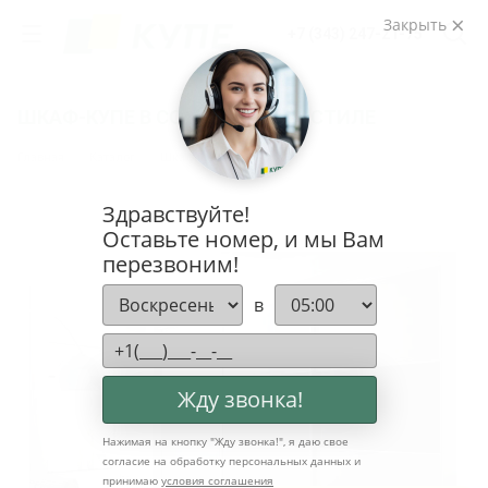
Закрыть
+7 (343) 247-21-75
ШКАФ-КУПЕ В СОВРЕМЕННОМ СТИЛЕ
Главная
Каталог
Шкафы-купе на заказ
Здравствуйте!
Оставьте номер, и мы Вам
перезвоним!
в
Жду звонка!
Нажимая на кнопку "
Жду звонка!
", я даю свое
согласие на обработку персональных данных и
принимаю
условия соглашения