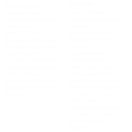
ТЕХНОЛОГИ
Наши дизайнеры —
На нашей фабрике трудятся
квалифицированные
высококвалифицированные
специалисты с профильным
специалисты —
образованием в области
инженеры‑конструкторы и
дизайна и архитектуры.
технологи с многолетним
Благодаря богатому опыту
опытом. Их
они создают безупречные
профессиональные
решения для любых
компетенции лежат в
пространств: шкафов‑купе,
основе каждого изделия: от
гостиных, детских, прихожих
первоначальной эскизной
и спален. Мы не просто
проработки до финального
проектируем мебель — мы
технологического решения.
разрабатываем уникальные
Благодаря скрупулёзной
интерьеры.
работе команды:
обеспечивается идеальная
подгонка всех элементов,
просчитываются все
нагрузки и