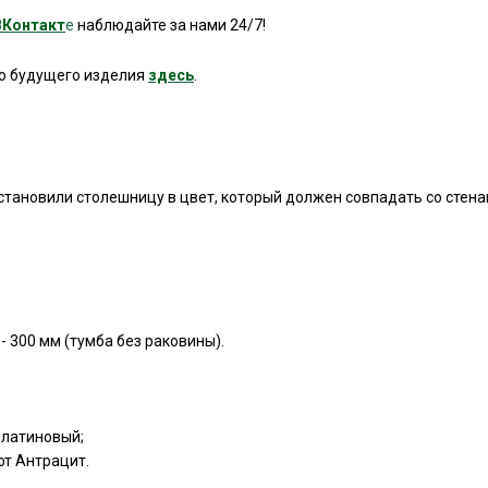
ВКонтакт
е
наблюдайте за нами 24/7!
го будущего изделия
здесь
.
становили столешницу в цвет, который должен совпадать со стена
 - 300 мм (тумба без раковины).
платиновый;
фт Антрацит.