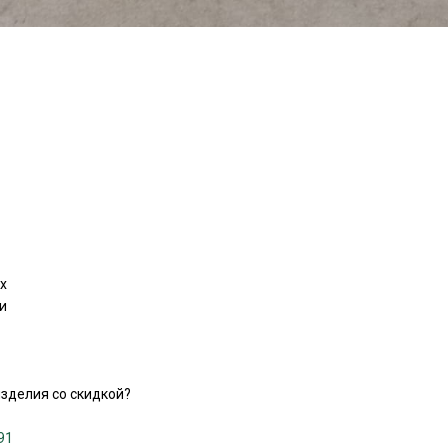
х
и
зделия со скидкой?
91