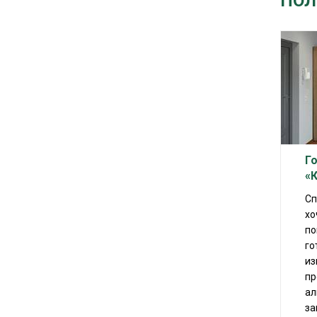
ПОЛ
Г
«
Сп
хо
по
го
из
пр
ал
за