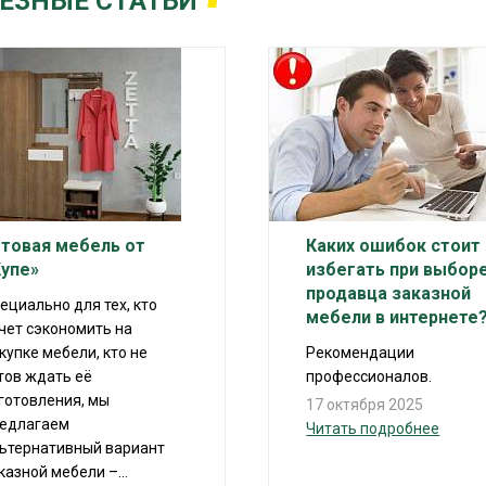
ЕЗНЫЕ СТАТЬИ
отовая мебель от
Каких ошибок стоит
Купе»
избегать при выбор
продавца заказной
ециально для тех, кто
мебели в интернете
чет сэкономить на
купке мебели, кто не
Рекомендации
тов ждать её
профессионалов.
готовления, мы
17 октября 2025
едлагаем
Читать подробнее
ьтернативный вариант
казной мебели –...