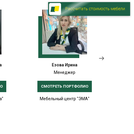
Рассчитать стоимость мебели
а
Езова Ирина
Менеджер
ИО
СМОТРЕТЬ ПОРТФОЛИО
СМ
а"
Мебельный центр "ЭМА"
Меб