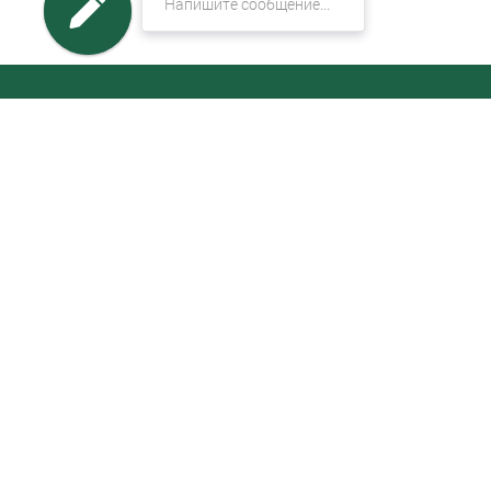
МЕНЮ
Онлайн калькулятор шкафа-купе
Выполненные проекты
Кухни
Шкафы-купе
Распашные шкафы
Гардеробные и системы хранения
Мебель для спальни
Межкомнатные раздвижные перегородки
Мебель для детской
Гостиные
Прихожие