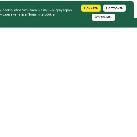
Принять
Настроить
ы cookie, обрабатываемые вашим браузером.
 можете узнать в
Политике cookie
.
Отклонить
ПОКУПАТЕЛЮ
при выборе производителя Шкафа-Купе
е шкафа, что важно учесть
е дверей, какие варианты существуют
рать элементы наполнения
е системы для шкафов-купе
я: расчет размеров и обустройство
зов замерщика на дом"