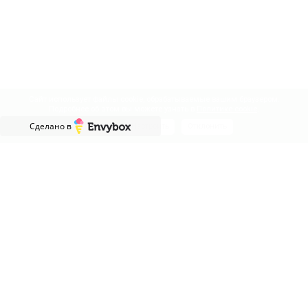
Сайт использует файлы cookie, обрабатываемые вашим браузером.
Подробнее об этом вы можете узнать в
Политике cookie
.
Сделано в
Принять
Настроить
Отклонить
АДРЕСА САЛОНОВ