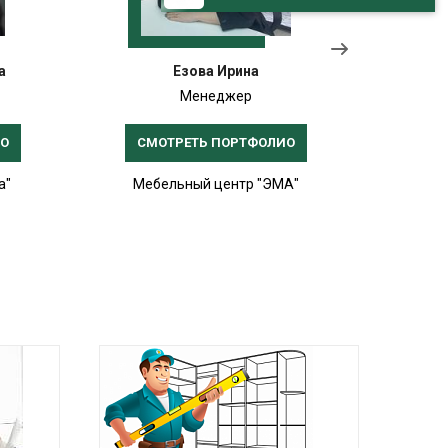
а
Езова Ирина
Менеджер
ИО
СМОТРЕТЬ ПОРТФОЛИО
СМ
а"
Мебельный центр "ЭМА"
Меб