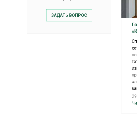
ЗАДАТЬ ВОПРОС
Г
«
Сп
хо
по
го
из
пр
ал
за
29
Чи