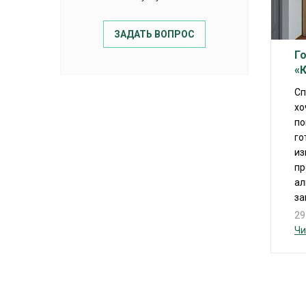
ЗАДАТЬ ВОПРОС
Г
«
Сп
хо
по
го
из
пр
ал
за
29
Чи