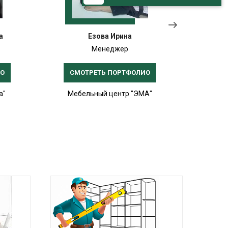
а
Езова Ирина
Менеджер
ИО
СМОТРЕТЬ ПОРТФОЛИО
СМ
а"
Мебельный центр "ЭМА"
Меб