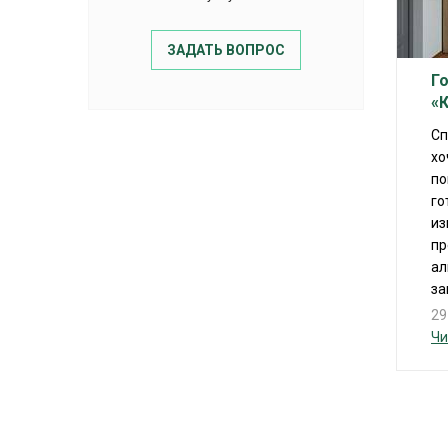
ЗАДАТЬ ВОПРОС
Г
«
Сп
хо
по
го
из
пр
ал
за
29
Чи