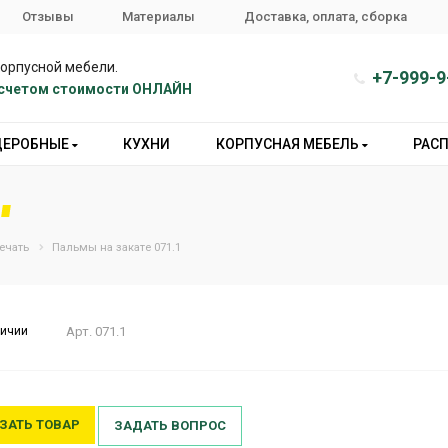
Отзывы
Материалы
Доставка, оплата, сборка
корпусной мебели.
+7-999-9
расчетом стоимости ОНЛАЙН
ДЕРОБНЫЕ
КУХНИ
КОРПУСНАЯ МЕБЕЛЬ
РАС
ечать
Пальмы на закате 071.1
личии
Арт.
071.1
ЗАТЬ ТОВАР
ЗАДАТЬ ВОПРОС