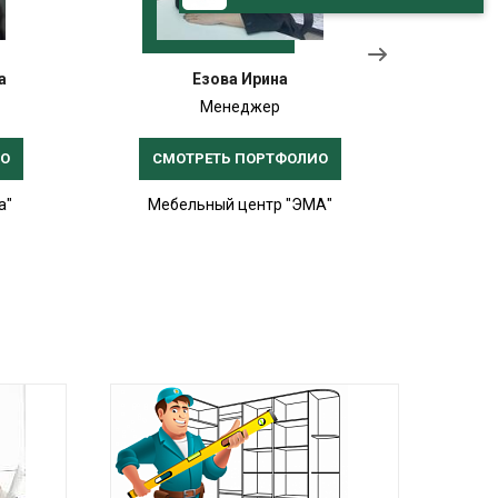
а
Езова Ирина
Менеджер
ИО
СМОТРЕТЬ ПОРТФОЛИО
СМ
а"
Мебельный центр "ЭМА"
Меб