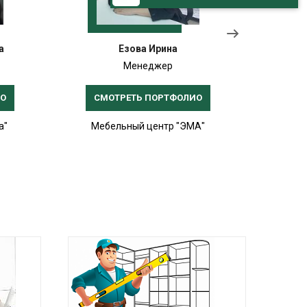
а
Езова Ирина
Менеджер
ИО
СМОТРЕТЬ ПОРТФОЛИО
СМ
а"
Мебельный центр "ЭМА"
Меб