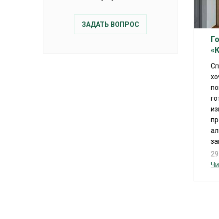
ЗАДАТЬ ВОПРОС
Г
«
Сп
хо
по
го
из
пр
ал
за
29
Чи