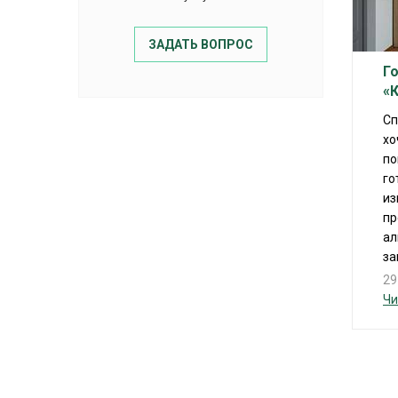
ЗАДАТЬ ВОПРОС
Г
«
Сп
хо
по
го
из
пр
ал
за
29
Чи