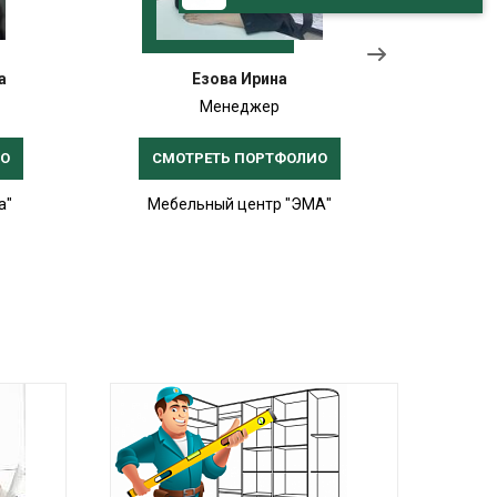
а
Езова Ирина
Менеджер
ИО
СМОТРЕТЬ ПОРТФОЛИО
СМ
а"
Мебельный центр "ЭМА"
Меб