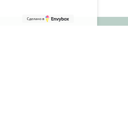
Сделано в
МЕНЮ
Онлайн калькулятор шкафа-купе
Выполненные проекты
Кухни
Шкафы-купе
Распашные шкафы
Гардеробные и системы хранения
Мебель для спальни
Межкомнатные раздвижные перегородки
Мебель для детской
Гостиные
Прихожие