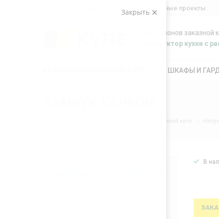
О нас
Новости
Выполненные проекты
Закрыть
Сеть салонов заказной 
Конструктор кухни с 
КАЛЬКУЛЯТОР ШКАФОВ-КУПЕ
ШКАФЫ И ГАР
БАМБУК КАРБОН
Главная
Материалы
Материалы для дверей купе
Натур
В на
МАТЕРИАЛЫ ДЛЯ ДВЕРЕЙ
КУПЕ
ЗАКА
Зеркало