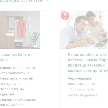
ЕЗНЫЕ СТАТЬИ
отовая мебель от
Каких ошибок стоит
Купе»
избегать при выбор
продавца заказной
ециально для тех, кто
мебели в интернете
чет сэкономить на
купке мебели, кто не
Рекомендации
тов ждать её
профессионалов.
готовления, мы
17 октября 2025
едлагаем
Читать подробнее
ьтернативный вариант
казной мебели –...