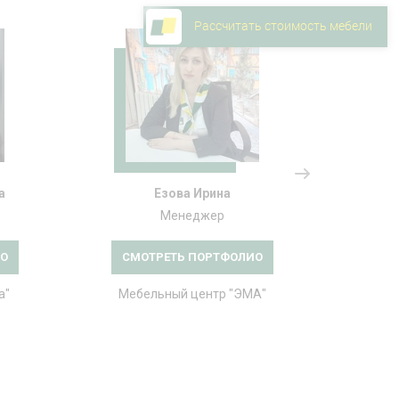
Рассчитать стоимость мебели
а
Езова Ирина
Менеджер
ИО
СМОТРЕТЬ ПОРТФОЛИО
СМ
а"
Мебельный центр "ЭМА"
Меб