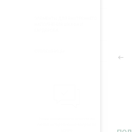
ЭЛЕМЕНТЫ ДЛЯ ВНУТРЕННЕГО
НАПОЛНЕНИЯ ШКАФА И
ГАРДЕРОБА
СТОЛЕШНИЦЫ
Наши специалисты ответят на
любой интересующий вопрос по
услуге