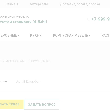
Отзывы
Материалы
Доставка, оплата, сборка
корпусной мебели.
+7-999-9
расчетом стоимости ОНЛАЙН
ДЕРОБНЫЕ
КУХНИ
КОРПУСНАЯ МЕБЕЛЬ
РАС
альные материалы
Бамбук карбон
личии
Арт.
В12 карбон
ЗАТЬ ТОВАР
ЗАДАТЬ ВОПРОС