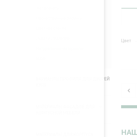
Фотопечать
Пескоструйные рисунки
Цветное стекло
ЛДСП и ЛХДФ МФ
Цвет
Натуральные материалы
МДФ
ВАРИАНТЫ ПРОФИЛЯ ДЛЯ ДВЕРЕЙ
КУПЕ
МАТЕРИАЛЫ ФАСАДОВ ДЛЯ
КОРПУСНОЙ МЕБЕЛИ
НАШ
МАТЕРИАЛЫ ДЛЯ КОРПУСА