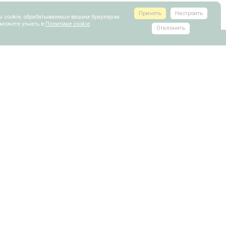
Принять
Настроить
ы cookie, обрабатываемые вашим браузером.
 можете узнать в
Политике cookie
.
Отклонить
ПОКУПАТЕЛЮ
при выборе производителя Шкафа-Купе
е шкафа, что важно учесть
е дверей, какие варианты существуют
рать элементы наполнения
е системы для шкафов-купе
я: расчет размеров и обустройство
зов замерщика на дом"