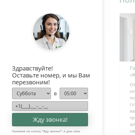
ПОЛ
ЗАДАТЬ ВОПРОС
Здравствуйте!
Г
Оставьте номер, и мы Вам
«
перезвоним!
Сп
хо
в
по
го
из
Жду звонка!
пр
ал
за
Нажимая на кнопку "
Жду звонка!
", я даю свое