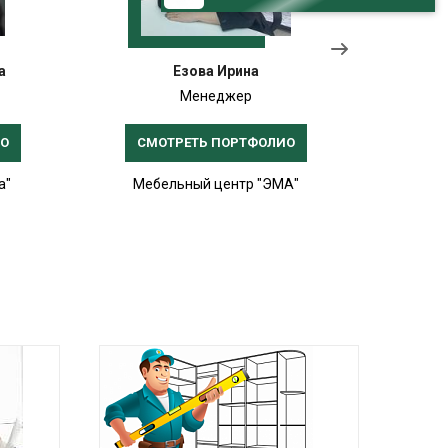
а
Езова Ирина
Менеджер
ИО
СМОТРЕТЬ ПОРТФОЛИО
СМ
а"
Мебельный центр "ЭМА"
Меб