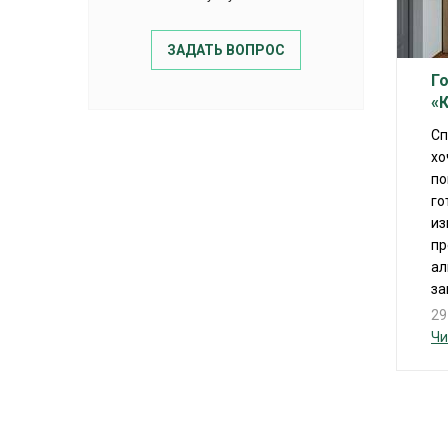
ЗАДАТЬ ВОПРОС
Г
«
Сп
хо
по
го
из
пр
ал
за
29
Чи