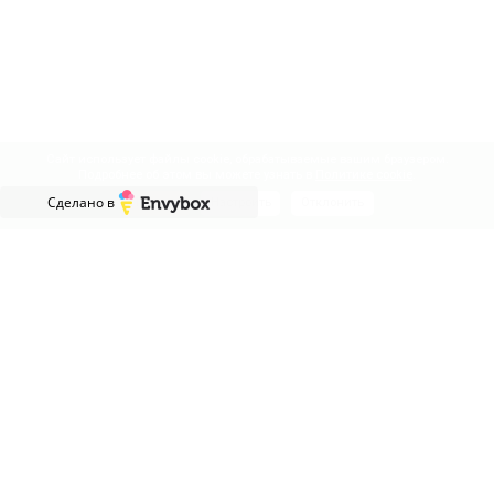
Сайт использует файлы cookie, обрабатываемые вашим браузером.
Подробнее об этом вы можете узнать в
Политике cookie
.
Сделано в
Принять
Настроить
Отклонить
АДРЕСА САЛОНОВ