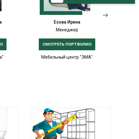
а
Езова Ирина
Менеджер
ИО
СМОТРЕТЬ ПОРТФОЛИО
СМ
а"
Мебельный центр "ЭМА"
Меб