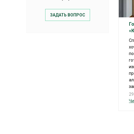
ЗАДАТЬ ВОПРОС
Г
«
Сп
хо
по
го
из
пр
ал
за
29
Чи