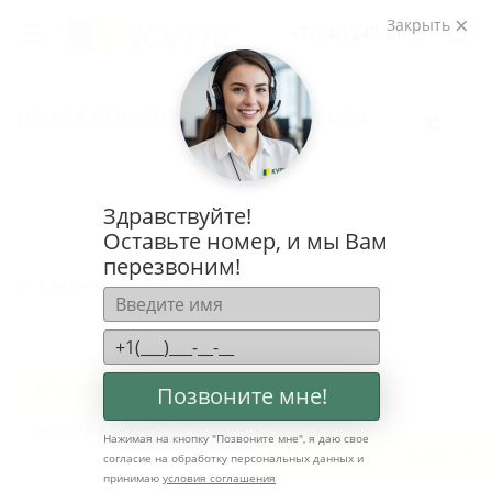
Закрыть
+7 (343) 247-21-75
ЩЁТКА АМОРТИЗАЦИОННАЯ БЕЛАЯ
Главная
Материалы
Варианты профиля для дверей купе
Щётка амортизационная белая
Здравствуйте!
Оставьте номер, и мы Вам
перезвоним!
В наличии
ЗАКАЗАТЬ ТОВАР
Позвоните мне!
ЗАДАТЬ ВОПРОС
Нажимая на кнопку "
Позвоните мне
", я даю свое
Рассчитать стоимость
согласие на обработку персональных данных и
принимаю
условия соглашения