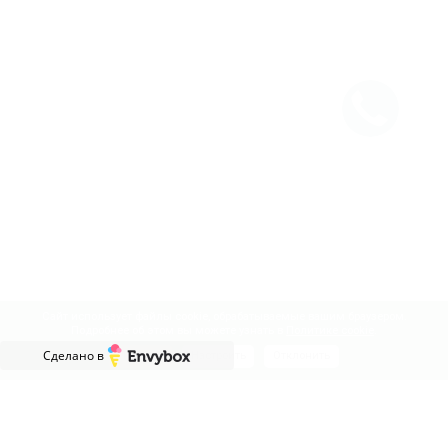
Сайт использует файлы cookie, обрабатываемые вашим браузером.
Подробнее об этом вы можете узнать в
Политике cookie
.
Сделано в
Принять
Настроить
Отклонить