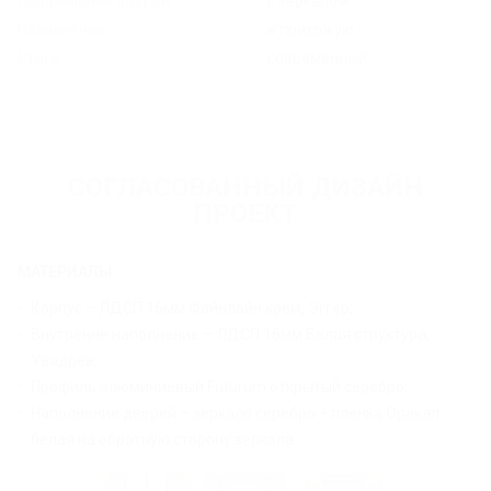
Оформление дверей
с зеркалом
Назначение
в прихожую
Стиль
современный
СОГЛАСОВАННЫЙ ДИЗАЙН
ПРОЕКТ
МАТЕРИАЛЫ:
Корпус – ЛДСП 16мм Файнлайн крем, Эггер;
Внутренне наполнение – ЛДСП 16мм Белая структура,
Увадрев;
Профиль алюминиевый Futurum открытый серебро;
Наполнение дверей – зеркало серебро + пленка Оракал
белая на обратную сторону зеркала.