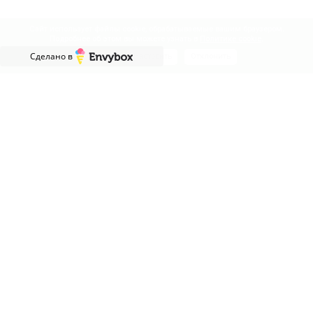
Сайт использует файлы cookie, обрабатываемые вашим браузером.
Подробнее об этом вы можете узнать в
Политике cookie
.
Сделано в
Принять
Настроить
Отклонить
НАД ВАШЕЙ МЕБЕЛЬЮ РАБОТАЮТ
Профессионалы, которые гарантируют высокое качество
мебели и получение заказов точно в срок.