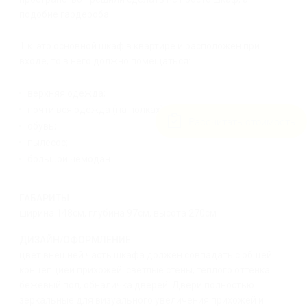
подобие гардероба.
Т.к. это основной шкаф в квартире и расположен при
входе, то в него должно помещаться:
верхняя одежда;
почти вся одежда (на полках);
Рассчитать стоимость
обувь;
пылесос;
большой чемодан.
ГАБАРИТЫ
ширина 148см, глубина 97см, высота 270см
ДИЗАЙН/ОФОРМЛЕНИЕ
цвет внешней часть шкафа должен совпадать с общей
концепцией прихожей: светлые стены, теплого оттенка
бежевый пол, обналичка дверей. Двери полностью
зеркальные для визуального увеличения прихожей и