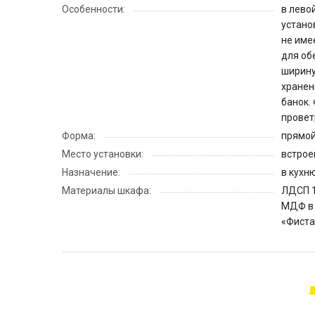
Особенности:
в лево
устано
не име
для об
ширину
хранен
банок.
провет
Форма:
прямо
Место установки:
встрое
Назначение:
в кухн
Материалы шкафа:
ЛДСП 1
МДФ в 
«Фиста