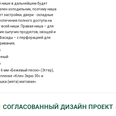
й нише в дальнейшем будет
влен холодильник, поэтому ниша
ет застройки, двери - складные
еспечения полного доступа на
 всей ниши. Правая ниша – для
ия сыпучих продуктов, овощей и
 Фасады – с перфорацией для
ривания;
й
нный
ю
6 мм «Бежевый песок» (Эггер),
пленке «Клен Экрю 30» и
шка (мята) матовая».
СОГЛАСОВАННЫЙ ДИЗАЙН ПРОЕКТ