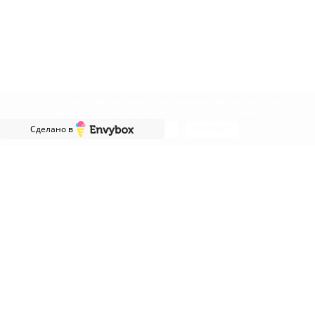
Сайт использует файлы cookie, обрабатываемые вашим браузером.
Подробнее об этом вы можете узнать в
Политике cookie
.
Сделано в
Принять
Настроить
Отклонить
НАД ВАШЕЙ МЕБЕЛЬЮ РАБОТАЮТ
Профессионалы, которые гарантируют высокое качество
мебели и получение заказов точно в срок.