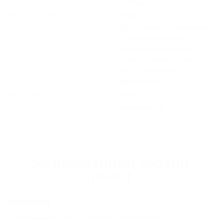
Форма:
прямая;
Место установки:
в нишу;
Оформление фасадов:
ЛДСП 16 мм Дуб Янтарный,
Стекло бронза 4 мм
сплошное матирование,
Стекло Лакобель 4 мм
№1015 сплошное
матирование;
Назначение:
в офис;
Стиль:
современный.
СОГЛАСОВАННЫЙ ДИЗАЙН
ПРОЕКТ
МАТЕРИАЛЫ:
Наполнение шкафа – ЛДСП 16 мм Дуб Янтарный