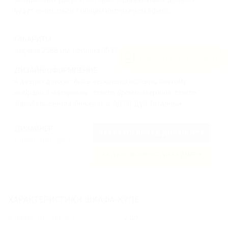
будут сочетаться с общим интерьером офиса.
ГАБАРИТЫ
ширина 2088 мм, глубина 6531 мм, высота 3019 мм.
Рассчитать стоимость
ДИЗАЙН/ОФОРМЛЕНИЕ
в дверях должно быть несколько вставок, поэтому
выбрали 3 материала - стекло бронза матовое, стекло
Лакобель светло-бежевое и ЛДСП Дуб Янтарный.
ДИЗАЙНЕР
ЗАКАЗАТЬ ВЫЕЗД ДИЗАЙНЕРА
Алмазова Дарья
ЗАДАТЬ ВОПРОС ДИЗАЙНЕРУ
ХАРАКТЕРИСТИКИ ШКАФА-КУПЕ:
Количество дверей:
2 шт.;