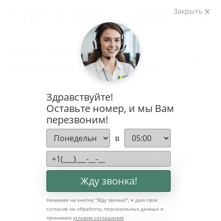
Закрыть
+7 (343) 247-21-75
ПРОЕКТ №148. ПРИХОЖАЯ С
РАЗДВИЖНЫМИ ДВЕРЯМИ В ОФИС
Главная
Проекты
Мебель для прихожей
Здравствуйте!
Проект №148. Прихожая с раздвижными дверями в офис
Оставьте номер, и мы Вам
перезвоним!
в
Жду звонка!
Нажимая на кнопку "
Жду звонка!
", я даю свое
согласие на обработку персональных данных и
принимаю
условия соглашения