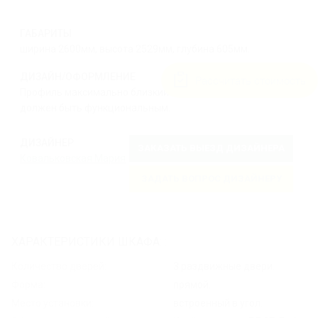
ГАБАРИТЫ
ширина 2600мм, высота 2529мм, глубина 605мм.
ДИЗАЙН/ОФОРМЛЕНИЕ
Рассчитать стоимость
Профиль максимально близкий по цвету с ЛДСП, шкаф
должен быть функциональным.
ДИЗАЙНЕР
ЗАКАЗАТЬ ВЫЕЗД ДИЗАЙНЕРА
Ковальковская Мария
ЗАДАТЬ ВОПРОС ДИЗАЙНЕРУ
ХАРАКТЕРИСТИКИ ШКАФА: :
Количество дверей:
3 раздвижные двери.
Форма:
прямой.
Место установки:
встроенный в угол.