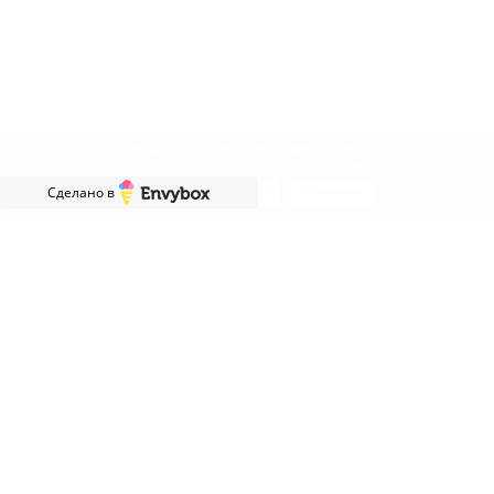
Сайт использует файлы cookie, обрабатываемые вашим браузером.
Подробнее об этом вы можете узнать в
Политике cookie
.
Сделано в
Принять
Настроить
Отклонить
НАД ВАШЕЙ МЕБЕЛЬЮ РАБОТАЮТ
Профессионалы, которые гарантируют высокое качество
мебели и получение заказов точно в срок.