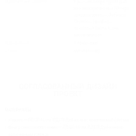
Оформление дверей:
Крайние двери ЛДСП Дуб
канзас коричневый (Эггер),
средняя дверь – Зеркало
Серебро, профиль
открытый цвета Ясень
шимо темный.
Назначение:
в прихожую.
Стиль:
минимализм.
СОГЛАСОВАННЫЙ ДИЗАЙН
ПРОЕКТ
МАТЕРИАЛЫ:
Корпус – ЛДСП 16мм ЛДСП Дуб канзас коричневый (Эггер);
Внутреннее наполнение – ЛДСП 16мм ЛДСП Дуб канзас
коричневый (Эггер);