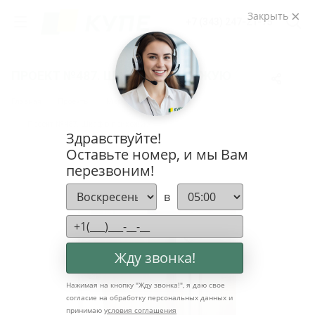
Закрыть
+7 (343) 247-21-75
ПРОЕКТ №487. ШКАФ В ПРИХОЖУЮ
Главная
Проекты
Мебель для прихожей
Проект №487. Шкаф в прихожую
Здравствуйте!
Оставьте номер, и мы Вам
перезвоним!
в
Жду звонка!
Нажимая на кнопку "
Жду звонка!
", я даю свое
согласие на обработку персональных данных и
принимаю
условия соглашения