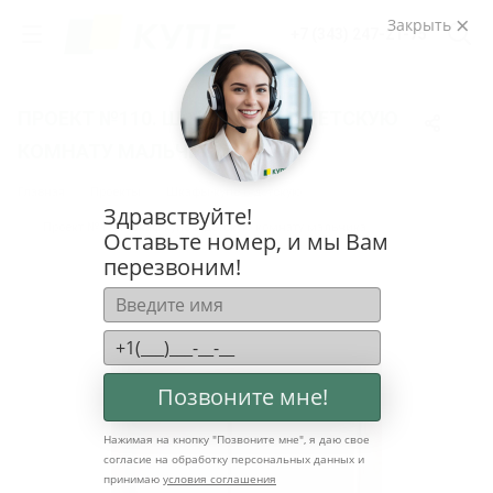
Закрыть
+7 (343) 247-21-75
ПРОЕКТ №110. ШКАФ-КУПЕ В ДЕТСКУЮ
КОМНАТУ МАЛЬЧИКА
Главная
Проекты
Шкафы-купе в детскую
Здравствуйте!
Проект №110. Шкаф-купе в детскую комнату мальчика
Оставьте номер, и мы Вам
перезвоним!
Позвоните мне!
Нажимая на кнопку "
Позвоните мне
", я даю свое
согласие на обработку персональных данных и
принимаю
условия соглашения