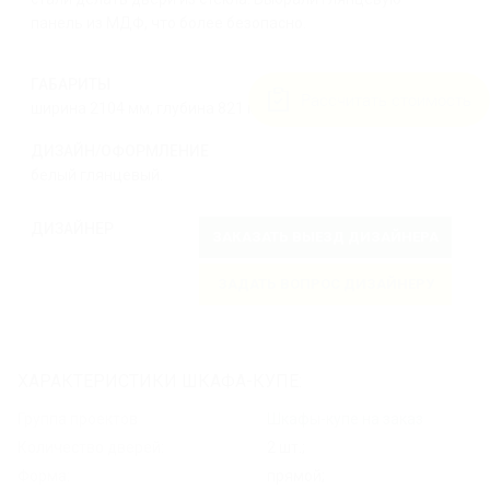
панель из МДФ, что более безопасно.
ГАБАРИТЫ
Рассчитать стоимость
ширина 2104 мм, глубина 821 мм, высота 2725 мм.
ДИЗАЙН/ОФОРМЛЕНИЕ
белый глянцевый.
ДИЗАЙНЕР
ЗАКАЗАТЬ ВЫЕЗД ДИЗАЙНЕРА
ЗАДАТЬ ВОПРОС ДИЗАЙНЕРУ
ХАРАКТЕРИСТИКИ ШКАФА-КУПЕ:
Группа проектов
Шкафы-купе на заказ
Количество дверей:
2 шт.;
Форма:
прямой;