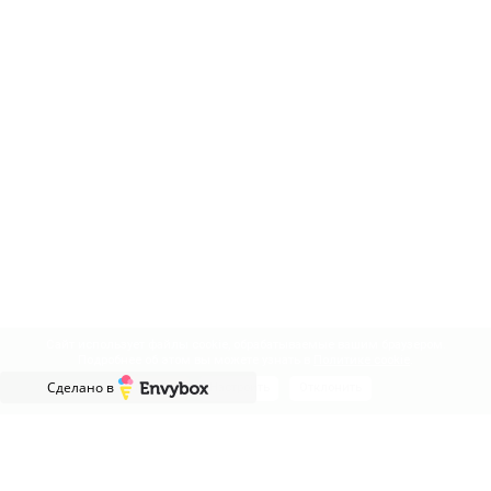
Сайт использует файлы cookie, обрабатываемые вашим браузером.
Подробнее об этом вы можете узнать в
Политике cookie
.
Сделано в
Принять
Настроить
Отклонить