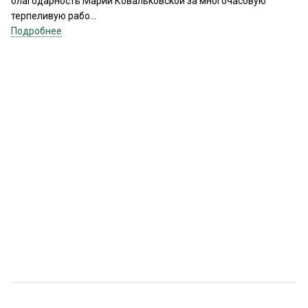
благодарность Марии Ковальковской за многочасовую
терпеливую рабо...
Подробнее