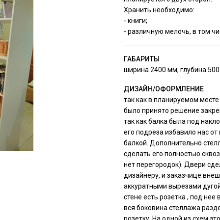
Хранить необходимо:
- книги;
- различную мелочь, в том чи
ГАБАРИТЫ
ширина 2400 мм, глубина 500
ДИЗАЙН/ОФОРМЛЕНИЕ
так как в планируемом месте
было принято решение закреп
так как балка была под накл
его подреза избавило нас о
балкой. Дополнительно стелл
сделать его полностью сквоз
нет перегородок). Двери сде
дизайнеру, и заказчице внеш
аккуратными вырезами дугой
стене есть розетка , под нее
вся боковина стеллажа разде
розетку. На одной из схем эт