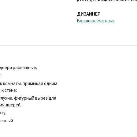
ДИЗАЙНЕР
Волчкова Наталья
, двери распашные;
;
к комнаты, примыкая одним
 к стене;
глухие, фигурный вырез для
ия дверей;
ату;
енный.