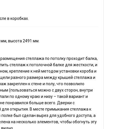
сле в коробках.
 мм, высота 2491 мм.
 размещения стеллажа по потолку проходит балка,
ить стеллаж к потолочной балке для жесткости, и
оном, крепление к ней методом установки короба и
т щели разного размера между крышей стеллажа и
аж закреплен к стене и полу, что позволило
ным (пользоваться можно с двух сторон, внутри
лали по одному краю и низу – такой вариант и
не понравился больше всего. Дверки с
 для открытия. В месте примыкания стеллажа к
 в полке был сделан вырез для удобного доступа, а
лена на несколько элементов, чтобы обогнуть эту
о видно.